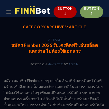
Skip
to
BUTTON
BUTTON
1
2
content
CATEGORY ARCHIVES:
ARTICLE
ARTICLE
สมัคร Finnbet 2026 รับเครดิตฟรี เล่นสล็อต
แตกง่าย ไม่ต้องใช้เอกสาร
POSTED ON
MAY 5, 2026
BY
ADMIN
สมัครสมาชิก Finnbet ง่ายๆ ภายใน 3 นาที รับเครดิตฟรีทันที
พร้อมเข้าถึงเกม สล็อตแตกง่าย และคาสิโนสดครบวงจร โดย
ไม่ต้องใช้เอกสารใดๆ เพียงแค่ยืนยันเบอร์มือถือ ระบบ Auto
ฝากถอนรวดเร็วภายใน 3 วินาที ไม่มีขั้นต่ำ กดรับเครดิตฟรี
ขั้นตอนสมัคร Finnbet ง่าย ไม่ซับซ้อน พร้อมยืนยันเบอร์มือถือ