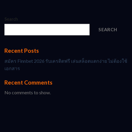
Search
SEARCH
Recent Posts
สมัคร Finnbet 2026 รับเครดิตฟรี เล่นสล็อตแตกง่าย ไม่ต้องใช้
เอกสาร
Recent Comments
No comments to show.