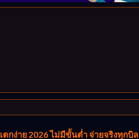
กง่าย 2026 ไม่มีขั้นต่ำ จ่ายจริงทุกบิล