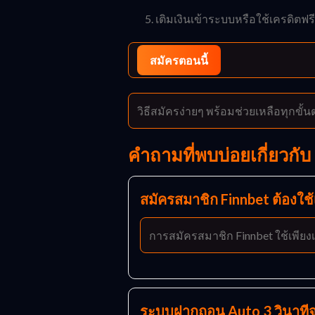
เติมเงินเข้าระบบหรือใช้เครดิตฟรีเ
สมัครตอนนี้
วิธีสมัครง่ายๆ พร้อมช่วยเหลือทุกข
คำถามที่พบบ่อยเกี่ยวกับ
สมัครสมาชิก Finnbet ต้องใช
การสมัครสมาชิก Finnbet ใช้เพียง
ระบบฝากถอน Auto 3 วินาทีจร