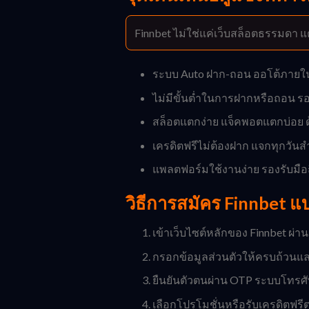
Finnbet ไม่ใช่แค่เว็บสล็อตธรรมดา แต
ระบบ Auto ฝาก-ถอน ออโต้ภายใน 3
ไม่มีขั้นต่ำในการฝากหรือถอน 
สล็อตแตกง่าย แจ็คพอตแตกบ่อย 
เครดิตฟรีไม่ต้องฝาก แจกทุกวัน
แพลตฟอร์มใช้งานง่าย รองรับมือถ
วิธีการสมัคร Finnbet แ
เข้าเว็บไซต์หลักของ Finnbet ผ่านล
กรอกข้อมูลส่วนตัวให้ครบถ้วน
ยืนยันตัวตนผ่าน OTP ระบบโทรศัพท
เลือกโปรโมชั่นหรือรับเครดิตฟรีต