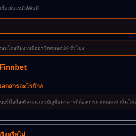
ริ่มเล่นเกมได้ทันที
ั้นตอนโดยทีมงานมืออาชีพตลอด 24 ชั่วโมง
 Finnbet
้เอกสารอะไรบ้าง
เบอร์มือถือจริง และเลขบัญชีธนาคารที่ต้องการฝากถอนเท่านั้น ไม่
ิงหรือไม่