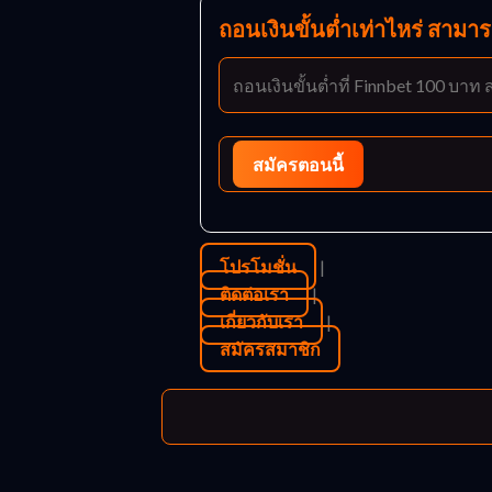
ถอนเงินขั้นต่ำเท่าไหร่ สามารถ
ถอนเงินขั้นต่ำที่ Finnbet 100 
สมัครตอนนี้
โปรโมชั่น
|
ติดต่อเรา
|
เกี่ยวกับเรา
|
สมัครสมาชิก