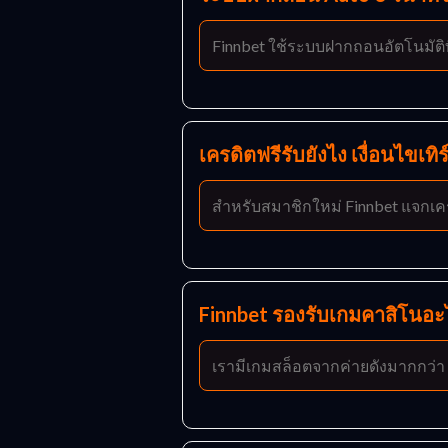
Finnbet ใช้ระบบฝากถอนอัตโนมัติที
เครดิตฟรีรับยังไง เงื่อนไขเท
สำหรับสมาชิกใหม่ Finnbet แจกเครด
Finnbet รองรับเกมคาสิโนอะ
เรามีเกมสล็อตจากค่ายดังมากกว่า 5