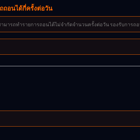
ถอนได้กี่ครั้งต่อวัน
บาท สามารถทำรายการถอนได้ไม่จำกัดจำนวนครั้งต่อวัน รองรับกา